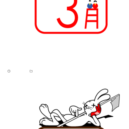
2026年03月度営業日
2026年03月度営業日 2026年03月度営業日は上記スケジュール内容と
ます。 ご予定に合わせ…
2026-02-25
スケジュール