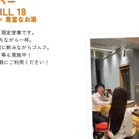
バー
ILL 18
× 豊富なお酒
日限定営業です。
ちながら一杯。
緒に飲みながらゴルフ。
ン等も実施中！
軽にご利用ください！